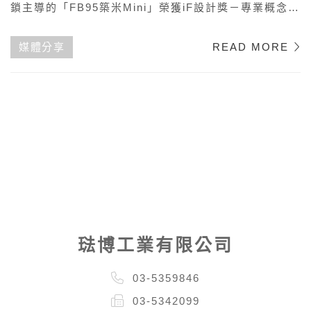
鎖主導的「FB95築米Mini」榮獲iF設計獎－專業概念
獎，(DISCIPLINEPROFESSIONAL CONCEPT)，
該獎項是全球最具聲望的設計獎項，旨在表彰卓越的創
媒體分享
READ MORE
新設計概念，通過優秀的設計促進品牌價值和產品創
新。
琺博工業有限公司
03-5359846
03-5342099