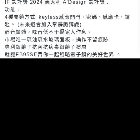
IF 設計獎 2024 義大利 A’Design 設計獎 .
功能：
4種開鎖方式: keyless感應開門、密碼、感應卡、鑰
匙。 (未來還會加入掌靜脈辨識)
靜音鎖體，噪音低不干擾家人作息。
市場唯一疏油疏水玻璃面板，操作不留痕跡
專利銀離子抗菌抗病毒銀離子塗層
就讓FB95SE帶你一起領略電子鎖的美好世界 。