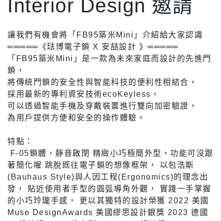
Interior Design 邀請
讓我們有機會將「FB95築米Mini」介紹給大家認識
═════《琺博電子鎖 X 安喆設計 》═════
「FB95築米Mini」是一款為未來家庭而設計的先進門
鎖，
將傳統門鎖的安全性與智能科技的便利性相結合，
採用最新的專利資安技術ecoKeyless，
可以透過智能手機及穿戴裝置進行雙向加密驗證，
為用戶提供方便和安全的操作體驗。
特點：
F-05鎖體，靜音啟閉 精緻小巧極簡外型，功能可沒跟
著簡化喔 跳脫既往電子鎖的想像框架， 以包浩斯
(Bauhaus Style)與人因工程(Ergonomics)的理念出
發， 貼近使用者手型的圓弧導角外觀， 實踐一手掌握
的小巧玲瓏手感， 更以其獨特的設計榮獲 2022 美國
Muse DesignAwards 美國繆思設計銀獎 2023 德國