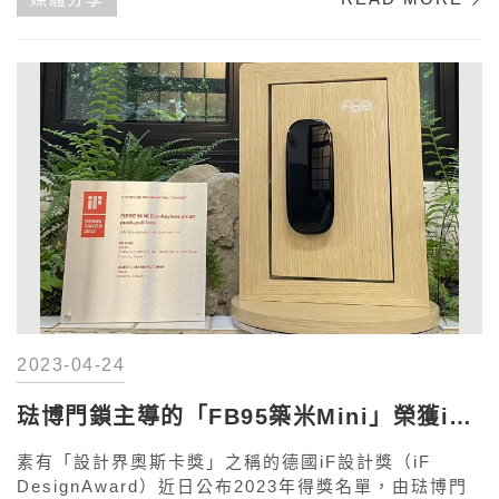
2023-04-24
琺博門鎖主導的「FB95築米Mini」榮獲iF
設計獎
素有「設計界奧斯卡獎」之稱的德國iF設計獎（iF
DesignAward）近日公布2023年得獎名單，由琺博門