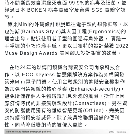
時不間斷長效自潔殺死表面 99.9%的病毒及細菌，並
經過日本 BOKEN 病毒實驗室及台灣 SGS 實驗室認
證。
築米Mini的外觀設計跳脫既往電子鎖的想像框架，以
包浩斯(Bauhaus Style)與人因工程(Ergonomics)的
理念出發，貼近使用者手型的圓弧導角外觀， 實踐一
手掌握的小巧玲瓏手感，更以其獨特的設計榮獲 2022
Muse Design Awards 美國繆思設計銀賞的殊榮。
在地24年的琺博門鎖與台灣資安公司尚承科技合
作，以 ECO-keyless 智慧鎖解決方案作為架構開發
築米Mini電子門鎖，使用金融級別的進階安全機制作
為加強門禁系統的核心基礎 (Enhanced-security)，
避免所儲存個人生物辨識訊息外洩的風險，操作上因
應疫情時代的非接觸解鎖設計(Contactless)，另在資
安的防護使用獨有的離線智慧更新(Offline)，完美因
應持續的資安新威脅，除了兼具物聯網設備的便利
性，同時降低聯網時的被侵入風險。