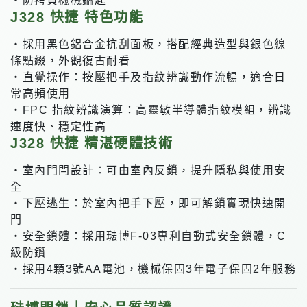
・防拷貝機械鑰匙
J328 快捷 特色功能
・採用黑色鋁合金抗刮面板，搭配經典造型與銀色線
條點綴，外觀復古耐看
・直覺操作：按壓把手及指紋辨識動作流暢，適合日
常高頻使用
・FPC 指紋辨識演算：高靈敏半導體指紋模組，辨識
速度快、穩定性高
J328 快捷 精湛硬體技術
・室內門閂設計：可由室內反鎖，提升隱私與使用安
全
・下壓逃生：於室內把手下壓，即可解鎖實現快速開
門
・安全鎖體：採用琺博F-03專利自動式安全鎖體，C
級防鑽
・採用4顆3號AA電池，機械保固3年電子保固2年服務