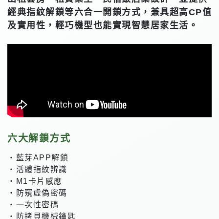
經典指紋解鎖等六合一開鎖方式，兼具超高CP值
及實用性，輕巧機型也能實現智慧居家生活。
六大解鎖方式
・藍芽APP解鎖
・活體指紋辨識
・M1卡片感應
・防窺虛偽密碼
・一次性密碼
・防拷貝機械鑰匙