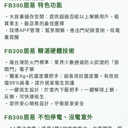
FB300居易 特色功能
・大容量儲存空間：提供超過百組以上解鎖用戶，租
賃業主、飯店業的最佳選擇
・琺博APP管理：藍芽開鎖、進出門紀錄查詢、低電
量提醒
FB300居易 精湛硬體技術
・達台灣防火門標準：業界少數通過防火認證的「房
間門」電子鎖
・獨家Ag+抗菌塗層把手：超長效抗菌塗層，有效抵
擋99%病毒，提升居家衛生防護
・一鍵逃生設計：於室內下壓把手，一鍵解除上鎖、
反鎖，可快速逃生
・提供安心暗栓設計，守衛居家安全
FB300居易 不怕停電、沒電意外