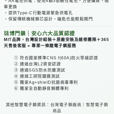
・AA電池供電：使用4顆3號鹼性電池，方便購買、簡
單更換
・提供Type-C行動電源緊急供電孔
・保留傳統機械鎖芯設計，鑰匙也能輕鬆開門
琺博門鎖｜安心六大品質認證
MIT品牌，台灣設計組裝＋原廠安裝及維修團隊＋365
天售後客服 = 專業一條龍電子鎖服務
① 符合國家標準CNS f(60A)防火等級認證
② 通過台灣L2資安認證
③ 通過SGS防水防塵測試
④ 通過工研院鹽霧測試
⑤ 獨家Ag+shielD抗菌病毒專利
⑥ 獨家全自動靜音鎖體專利
其他智慧電子鎖資訊：
台灣電子鎖廠商
｜
智慧電子鎖
商品