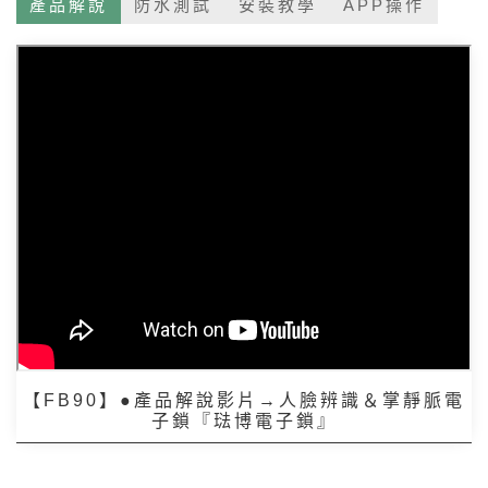
產品解說
防水測試
安裝教學
APP操作
【FB90】●產品解說影片→人臉辨識＆掌靜脈電
子鎖『琺博電子鎖』