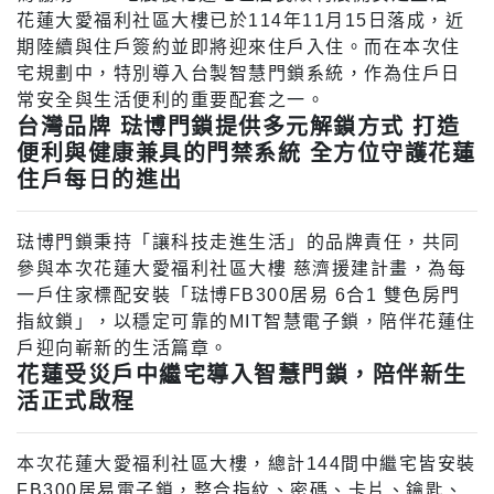
花蓮大愛福利社區大樓已於114年11月15日落成，近
期陸續與住戶簽約並即將迎來住戶入住。而在本次住
宅規劃中，特別導入台製智慧門鎖系統，作為住戶日
常安全與生活便利的重要配套之一。
台灣品牌 琺博門鎖提供多元解鎖方式 打造
便利與健康兼具的門禁系統 全方位守護花蓮
住戶每日的進出
琺博門鎖秉持「讓科技走進生活」的品牌責任，共同
參與本次花蓮大愛福利社區大樓 慈濟援建計畫，為每
一戶住家標配安裝「琺博FB300居易 6合1 雙色房門
指紋鎖」，以穩定可靠的MIT智慧電子鎖，陪伴花蓮住
戶迎向嶄新的生活篇章。
花蓮受災戶中繼宅導入智慧門鎖，陪伴新生
活正式啟程
本次花蓮大愛福利社區大樓，總計144間中繼宅皆安裝
FB300居易電子鎖，整合指紋、密碼、卡片、鑰匙、