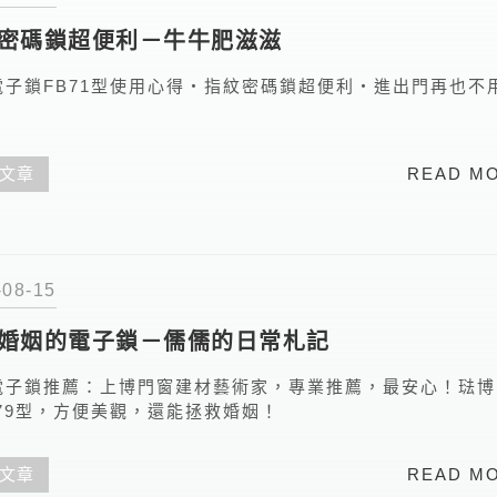
密碼鎖超便利－牛牛肥滋滋
電子鎖FB71型使用心得‧指紋密碼鎖超便利‧進出門再也不
文章
READ M
-08-15
婚姻的電子鎖－儒儒的日常札記
電子鎖推薦：上博門窗建材藝術家，專業推薦，最安心！琺博
B79型，方便美觀，還能拯救婚姻！
文章
READ M