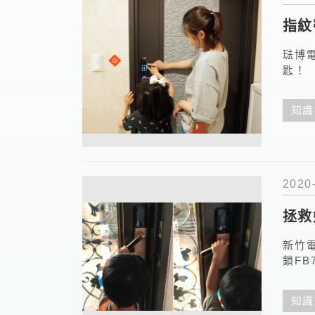
指紋
琺博
匙！
知識
2020
拯救
新竹
鎖F
知識