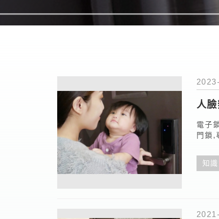
2023
人臉
LAD
電子鎖
門鎖
知識
2021