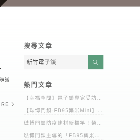
搜尋文章
臉辨識
熱門文章
【幸福空間】電子鎖專家受訪影
ORE
片
【琺博門鎖-FB95築米Mini】榮
獲MUSE大獎
琺博門鎖防疫建材新標竿！榮獲
「德國專利」
琺博門鎖主導的「FB95築米