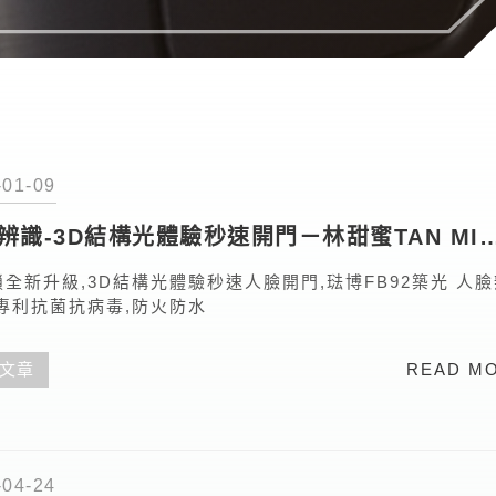
-01-09
辨識-3D結構光體驗秒速開門－林甜蜜TAN MI
Y
全新升級,3D結構光體驗秒速人臉開門,琺博FB92築光 人
,專利抗菌抗病毒,防火防水
文章
READ M
-04-24